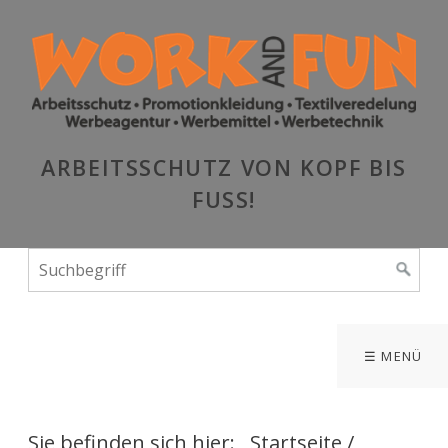
ARBEITSSCHUTZ VON KOPF BIS
FUSS!
☰ MENÜ
Sie befinden sich hier:
Startseite
/