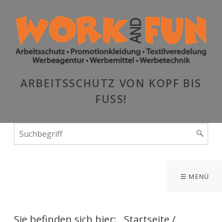
ARBEITSSCHUTZ VON KOPF BIS
FUSS!
☰ MENÜ
Sie befinden sich hier:
Startseite
/