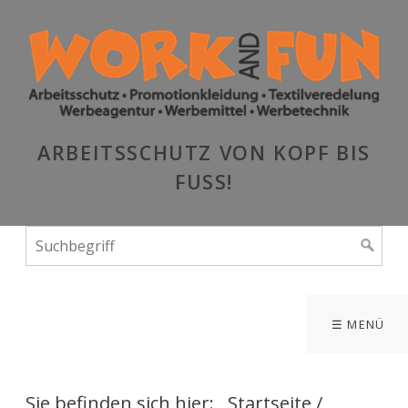
ARBEITSSCHUTZ VON KOPF BIS
FUSS!
☰ MENÜ
Sie befinden sich hier:
Startseite
/